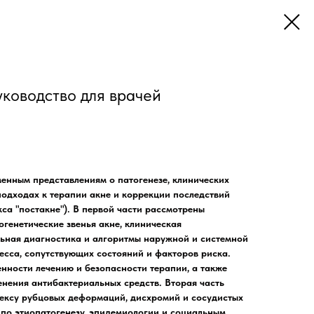
уководство для врачей
енным представлениям о патогенезе, клинических
подходах к терапии акне и коррекции последствий
са "постакне"). В первой части рассмотрены
генетические звенья акне, клиническая
ьная диагностика и алгоритмы наружной и системной
есса, сопутствующих состояний и факторов риска.
нности лечению и безопасности терапии, а также
нения антибактериальных средств. Вторая часть
ексу рубцовых деформаций, дисхромий и сосудистых
по этиопатогенезу, эпидемиологии и социальным