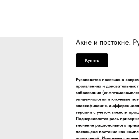
Акне и постакне. Р
Купить
Руководство посвящено соврем
проявлениях и доказательных 
заболевания (симптомокомплек
эпидемиология и ключевые пато
классификация, дифференциал
терапии с учетом тяжести проц
Подчеркивается роль приверже
значение рационального приме
посвящена постакне как компл
проявлений. Изложены данные 