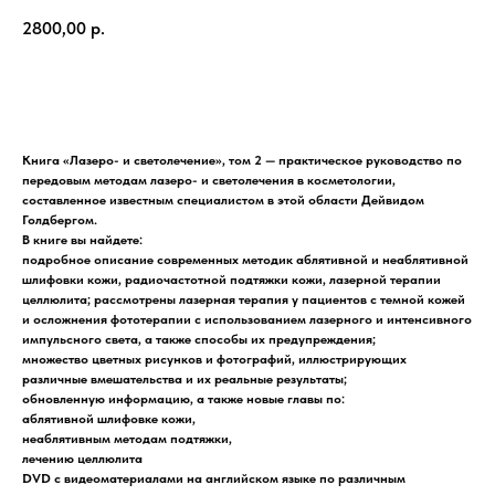
2800,00
р.
Купить
Книга «Лазеро- и светолечение», том 2 — практическое руководство по
передовым методам лазеро- и светолечения в косметологии,
составленное известным специалистом в этой области Дейвидом
Голдбергом.
В книге вы найдете:
подробное описание современных методик аблятивной и неаблятивной
шлифовки кожи, радиочастотной подтяжки кожи, лазерной терапии
целлюлита; рассмотрены лазерная терапия у пациентов с темной кожей
и осложнения фототерапии с использованием лазерного и интенсивного
импульсного света, а также способы их предупреждения;
множество цветных рисунков и фотографий, иллюстрирующих
различные вмешательства и их реальные результаты;
обновленную информацию, а также новые главы по:
аблятивной шлифовке кожи,
неаблятивным методам подтяжки,
лечению целлюлита
DVD с видеоматериалами на английском языке по различным